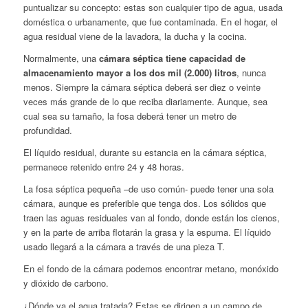
puntualizar su concepto: estas son cualquier tipo de agua, usada
doméstica o urbanamente, que fue contaminada. En el hogar, el
agua residual viene de la lavadora, la ducha y la cocina.
Normalmente, una
cámara séptica tiene capacidad de
almacenamiento mayor a los dos mil (2.000) litros
, nunca
menos. Siempre la cámara séptica deberá ser diez o veinte
veces más grande de lo que reciba diariamente. Aunque, sea
cual sea su tamaño, la fosa deberá tener un metro de
profundidad.
El líquido residual, durante su estancia en la cámara séptica,
permanece retenido entre 24 y 48 horas.
La fosa séptica pequeña –de uso común- puede tener una sola
cámara, aunque es preferible que tenga dos. Los sólidos que
traen las aguas residuales van al fondo, donde están los cienos,
y en la parte de arriba flotarán la grasa y la espuma. El líquido
usado llegará a la cámara a través de una pieza T.
En el fondo de la cámara podemos encontrar metano, monóxido
y dióxido de carbono.
¿Dónde va el agua tratada? Estas se dirigen a un campo de