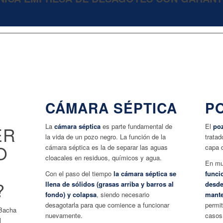
CÁMARA SÉPTICA
P
La
cámara séptica
es parte fundamental de
El
po
ER
la vida de un pozo negro. La función de la
tratad
O
cámara séptica es la de separar las aguas
capa d
cloacales en residuos, químicos y agua.
En mu
Con el paso del tiempo
la cámara séptica se
funci
?
llena de sólidos (grasas arriba y barros al
desde
fondo) y colapsa
, siendo necesario
mante
desagotarla para que comience a funcionar
permit
 Bacha
nuevamente.
casos
l