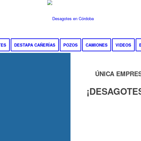
TES
DESTAPA CAÑERÍAS
POZOS
CAMIONES
VIDEOS
ÚNICA EMPRE
¡DESAGOTES