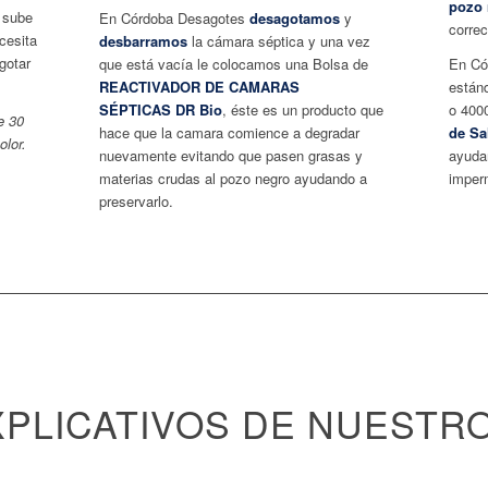
pozo 
, sube
En Córdoba Desagotes
desagotamos
y
corre
ecesita
desbarramos
la cámara séptica y una vez
gotar
que está vacía le colocamos una Bolsa de
En Có
REACTIVADOR DE CAMARAS
están
SÉPTICAS DR Bio
, éste es un producto que
o 4000
e 30
hace que la camara comience a degradar
de Sa
olor.
nuevamente evitando que pasen grasas y
ayudar
materias crudas al pozo negro ayudando a
imper
preservarlo.
XPLICATIVOS DE NUESTRO