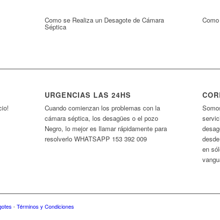
Como se Realiza un Desagote de Cámara
Como 
Séptica
URGENCIAS LAS 24HS
COR
cio!
Cuando comienzan los problemas con la
Somos
cámara séptica, los desagües o el pozo
servi
Negro, lo mejor es llamar rápidamente para
desag
resolverlo WHATSAPP 153 392 009
desde
en só
vangu
gotes
-
Términos y Condiciones