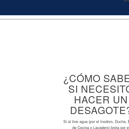
¿CÓMO SAB
SI NECESIT
HACER UN
DESAGOTE
Si al tirar agua (por el Inodoro, Ducha,
de Cocina o Lavadero) brota por e