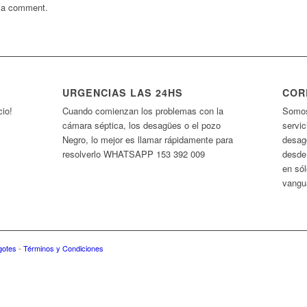
t a comment.
URGENCIAS LAS 24HS
COR
cio!
Cuando comienzan los problemas con la
Somos
cámara séptica, los desagües o el pozo
servi
Negro, lo mejor es llamar rápidamente para
desag
resolverlo WHATSAPP 153 392 009
desde
en só
vangu
gotes
-
Términos y Condiciones