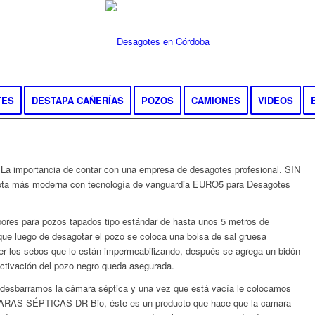
TES
DESTAPA CAÑERÍAS
POZOS
CAMIONES
VIDEOS
 La importancia de contar con una empresa de desagotes profesional. SIN
ota más moderna con tecnología de vanguardia EURO5 para Desagotes
ores para pozos tapados tipo estándar de hasta unos 5 metros de
que luego de desagotar el pozo se coloca una bolsa de sal gruesa
lver los sebos que lo están impermeabilizando, después se agrega un bidón
ctivación del pozo negro queda asegurada.
esbarramos la cámara séptica y una vez que está vacía le colocamos
S SÉPTICAS DR Bio, éste es un producto que hace que la camara