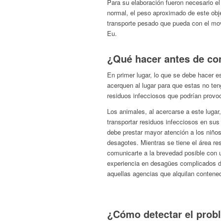
Para su elaboración fueron necesario 
normal, el peso aproximado de este obje
transporte pesado que pueda con el movi
Eu.
¿Qué hacer antes de con
En primer lugar, lo que se debe hacer e
acerquen al lugar para que estas no ten
residuos infecciosos que podrían prov
Los animales, al acercarse a este luga
transportar residuos infecciosos en sus
debe prestar mayor atención a los niños 
desagotes. Mientras se tiene el área re
comunicarte a la brevedad posible con 
experiencia en desagües complicados d
aquellas agencias que alquilan contene
¿Cómo detectar el prob