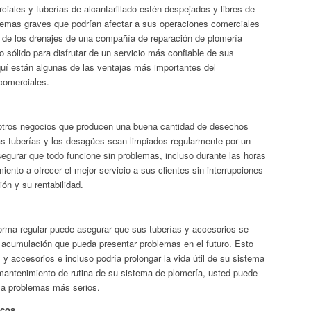
ales y tuberías de alcantarillado estén despejados y libres de
blemas graves que podrían afectar a sus operaciones comerciales
r de los drenajes de una compañía de reparación de plomería
sólido para disfrutar de un servicio más confiable de sus
quí están algunas de las ventajas más importantes del
comerciales.
 otros negocios que producen una buena cantidad de desechos
as tuberías y los desagües sean limpiados regularmente por un
gurar que todo funcione sin problemas, incluso durante las horas
ento a ofrecer el mejor servicio a sus clientes sin interrupciones
ón y su rentabilidad.
rma regular puede asegurar que sus tuberías y accesorios se
r acumulación que pueda presentar problemas en el futuro. Esto
 y accesorios e incluso podría prolongar la vida útil de su sistema
el mantenimiento de rutina de su sistema de plomería, usted puede
r a problemas más serios.
icos