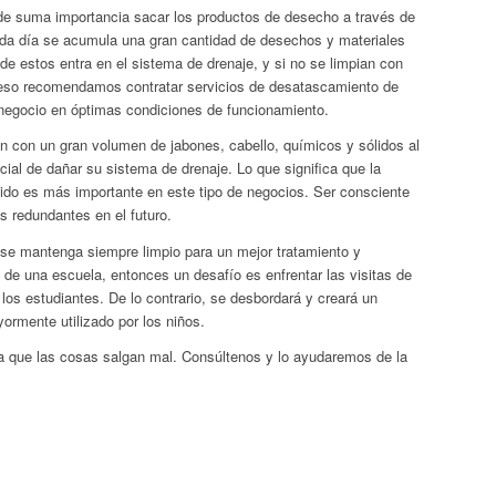
s de suma importancia sacar los productos de desecho a través de
ada día se acumula una gran cantidad de desechos y materiales
e estos entra en el sistema de drenaje, y si no se limpian con
r eso recomendamos contratar servicios de desatascamiento de
 negocio en óptimas condiciones de funcionamiento.
an con un gran volumen de jabones, cabello, químicos y sólidos al
ncial de dañar su sistema de drenaje. Lo que significa que la
do es más importante en este tipo de negocios. Ser consciente
s redundantes en el futuro.
l se mantenga siempre limpio para un mejor tratamiento y
a de una escuela, entonces un desafío es enfrentar las visitas de
 los estudiantes. De lo contrario, se desbordará y creará un
yormente utilizado por los niños.
a que las cosas salgan mal. Consúltenos y lo ayudaremos de la