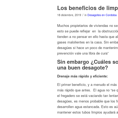
Los beneficios de lim
/
18 diciembre, 2019
in
Desagotes en Cordoba
Muchos propietarios de viviendas no se
esto se puede reflejar en la obstrucci
tienden a no pensar en ello hasta que a
gases malolientes en la casa. Sin emba
desagües si hace un poco de mantenimie
prevención vale una libra de cura”
Sin embargo ¿Cuáles son
una buen desagote?
Drenaje más rápido y eficiente:
El primer beneficio, y a menudo el más
más rápido que antes. El agua no “se qu
el fregadero se está vaciando tan lenta
desagües, es menos probable que los fr
desarrollen agua estancada. Esto es aú
mantener estos tubos limpios ayudará a e