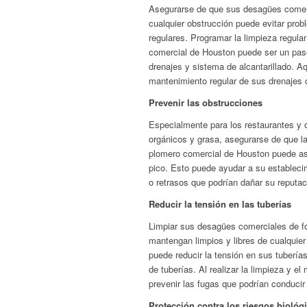
Asegurarse de que sus desagües comerci
cualquier obstrucción puede evitar pro
regulares. Programar la limpieza regula
comercial de Houston puede ser un paso 
drenajes y sistema de alcantarillado. A
mantenimiento regular de sus drenajes 
Prevenir las obstrucciones
Especialmente para los restaurantes y
orgánicos y grasa, asegurarse de que l
plomero comercial de Houston puede ase
pico. Esto puede ayudar a su establecimi
o retrasos que podrían dañar su reputaci
Reducir la tensión en las tuberías
Limpiar sus desagües comerciales de fo
mantengan limpios y libres de cualquie
puede reducir la tensión en sus tuberías
de tuberías. Al realizar la limpieza y 
prevenir las fugas que podrían conduci
Protección contra los riesgos biológ