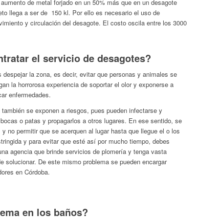
el aumento de metal forjado en un 50% más que en un desagote
to llega a ser de 150 kl. Por ello es necesario el uso de
miento y circulación del desagote. El costo oscila entre los 3000
tratar el servicio de desagotes?
s despejar la zona, es decir, evitar que personas y animales se
gan la horrorosa experiencia de soportar el olor y exponerse a
ocar enfermedades.
r, también se exponen a riesgos, pues pueden infectarse y
 bocas o patas y propagarlos a otros lugares. En ese sentido, se
y no permitir que se acerquen al lugar hasta que llegue el o los
stringida y para evitar que esté así por mucho tiempo, debes
una agencia que brinde servicios de plomería y tenga vasta
e solucionar. De este mismo problema se pueden encargar
dores en Córdoba.
lema en los baños?