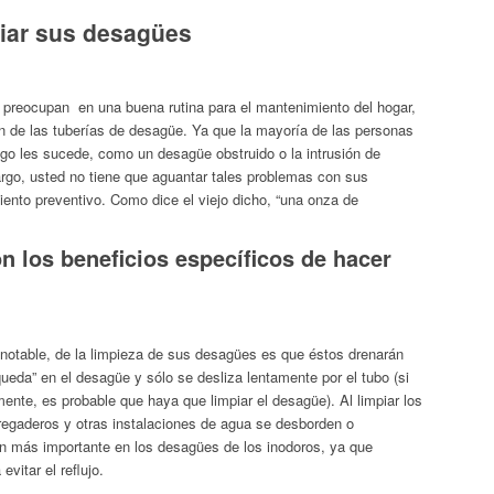
piar sus desagües
 preocupan en una buena rutina para el mantenimiento del hogar,
ón de las tuberías de desagüe. Ya que la mayoría de las personas
lgo les sucede, como un desagüe obstruido o la intrusión de
rgo, usted no tiene que aguantar tales problemas con sus
nto preventivo. Como dice el viejo dicho, “una onza de
 los beneficios específicos de hacer
 notable, de la limpieza de sus desagües es que éstos drenarán
eda” en el desagüe y sólo se desliza lentamente por el tubo (si
mente, es probable que haya que limpiar el desagüe). Al limpiar los
egaderos y otras instalaciones de agua se desborden o
n más importante en los desagües de los inodoros, ya que
vitar el reflujo.